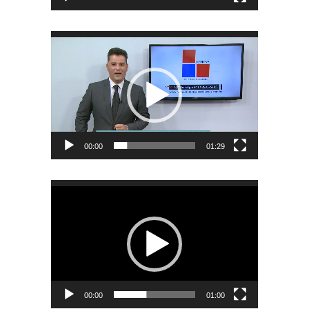
Tocador
de
vídeo
00:00
01:29
Tocador
de
vídeo
00:00
01:00