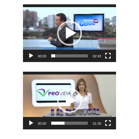
Tocador
de
vídeo
00:00
02:43
Tocador
de
vídeo
00:00
01:30