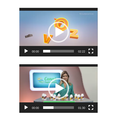
Tocador
de
vídeo
00:00
02:22
Tocador
de
vídeo
00:00
01:30