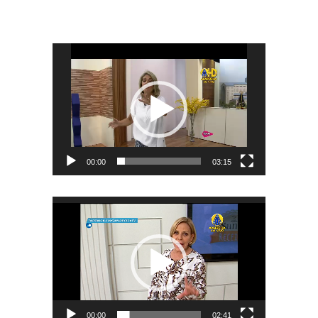
Tocador
de
vídeo
00:00
03:15
Tocador
de
vídeo
00:00
02:41